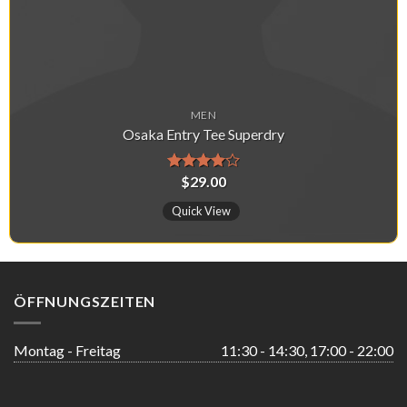
MEN
Osaka Entry Tee Superdry
$
29.00
Được
xếp hạng
4.00
Quick View
5
sao
ÖFFNUNGSZEITEN
Montag - Freitag
11:30 - 14:30, 17:00 - 22:00