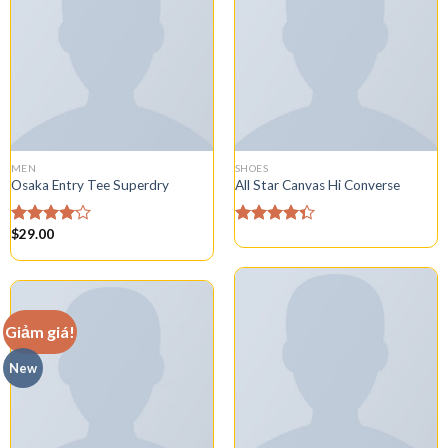
MEN
SHOES
Osaka Entry Tee Superdry
All Star Canvas Hi Converse
$
29.00
Được
Được xếp
xếp hạng
hạng
4.33
4.00
5
5 sao
sao
Giảm giá!
New