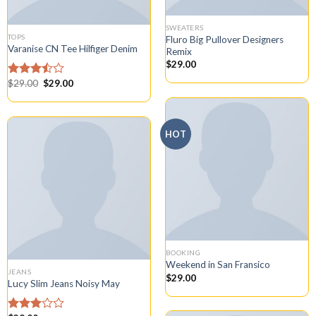
SWEATERS
TOPS
Fluro Big Pullover Designers
Varanise CN Tee Hilfiger Denim
Remix
$
29.00
Giá
Giá
$
29.00
$
29.00
Được
gốc
hiện
xếp
là:
tại
hạng
$29.00.
là:
3.50
5
$29.00.
sao
HOT
BOOKING
Weekend in San Fransico
JEANS
$
29.00
Lucy Slim Jeans Noisy May