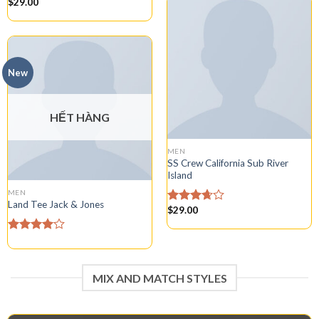
$
29.00
Được
xếp
hạng
3.00
5
sao
New
HẾT HÀNG
MEN
SS Crew California Sub River
Island
MEN
Land Tee Jack & Jones
$
29.00
Được
xếp
hạng
Được
3.67
5
xếp hạng
sao
4.00
5
sao
MIX AND MATCH STYLES