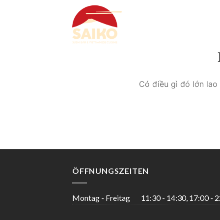
Skip
to
content
Có điều gì đó lớn la
ÖFFNUNGSZEITEN
Montag - Freitag
11:30 - 14:30, 17:00 - 