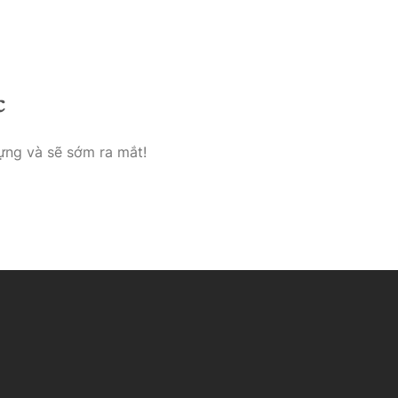
e
Über Uns
Kontakt & Impresseum
c
ựng và sẽ sớm ra mắt!