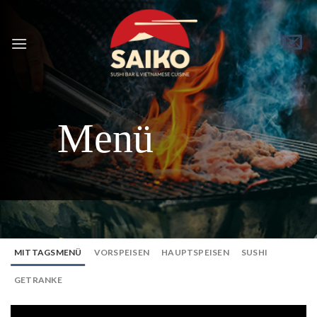
Skip
to
content
Menü
MITTAGSMENÜ
VORSPEISEN
HAUPTSPEISEN
SUSHI
GETRANKE