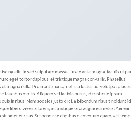
scing elit. In sed vulputate massa. Fusce ante magna, iaculis ut pu
nunc eget tortor dapibus, et tristique magna convallis. Phasellus
 et magna nulla. Proin ante nunc, mollis a lectus ac, volutpat placer
 faucibus mollis. Aliquam vel lacinia purus, id tristique ipsum.
quis in risus. Nam sodales justo orci, a bibendum risus tincidunt id
eque libero viverra lorem, ac tristique orci augue eu metus. Aenean
da sit amet et risus. Suspendisse dapibus elementum quam, vel semp