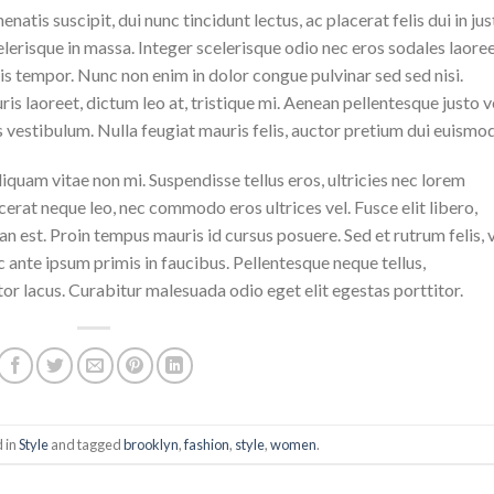
natis suscipit, dui nunc tincidunt lectus, ac placerat felis dui in jus
 scelerisque in massa. Integer scelerisque odio nec eros sodales laoree
lisis tempor. Nunc non enim in dolor congue pulvinar sed sed nisi.
is laoreet, dictum leo at, tristique mi. Aenean pellentesque justo v
vestibulum. Nulla feugiat mauris felis, auctor pretium dui euismod
iquam vitae non mi. Suspendisse tellus eros, ultricies nec lorem
cerat neque leo, nec commodo eros ultrices vel. Fusce elit libero,
n est. Proin tempus mauris id cursus posuere. Sed et rutrum felis, 
 ante ipsum primis in faucibus. Pellentesque neque tellus,
r lacus. Curabitur malesuada odio eget elit egestas porttitor.
d in
Style
and tagged
brooklyn
,
fashion
,
style
,
women
.