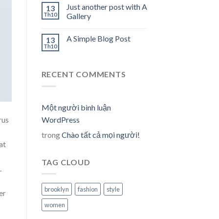
Just another post with A
13
Th10
Gallery
A Simple Blog Post
13
Th10
RECENT COMMENTS
Một người bình luận
WordPress
rus
trong
Chào tất cả mọi người!
at
TAG CLOUD
.
brooklyn
fashion
style
er
women