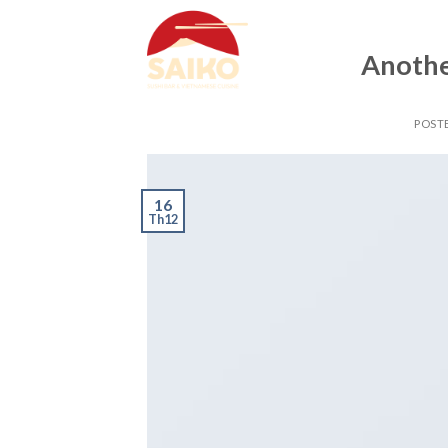
Skip
to
Anothe
content
POST
16
Th12