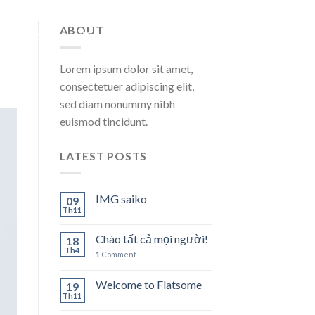
ABOUT
e
Über Uns
Kontakt & Impresseum
Lorem ipsum dolor sit amet,
consectetuer adipiscing elit,
sed diam nonummy nibh
euismod tincidunt.
LATEST POSTS
IMG saiko
09
Th11
Chào tất cả mọi người!
18
Th4
1
Comment
Welcome to Flatsome
19
Th11