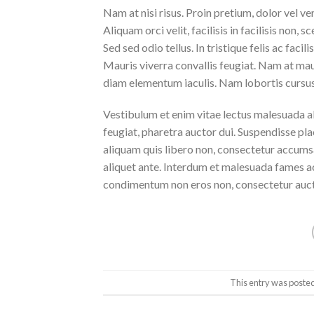
Nam at nisi risus. Proin pretium, dolor vel vene
Aliquam orci velit, facilisis in facilisis non,
Sed sed odio tellus. In tristique felis ac faci
Mauris viverra convallis feugiat. Nam at maur
diam elementum iaculis. Nam lobortis cursus 
Vestibulum et enim vitae lectus malesuada al
feugiat, pharetra auctor dui. Suspendisse pla
aliquam quis libero non, consectetur accumsa
aliquet ante. Interdum et malesuada fames ac
condimentum non eros non, consectetur aucto
This entry was poste