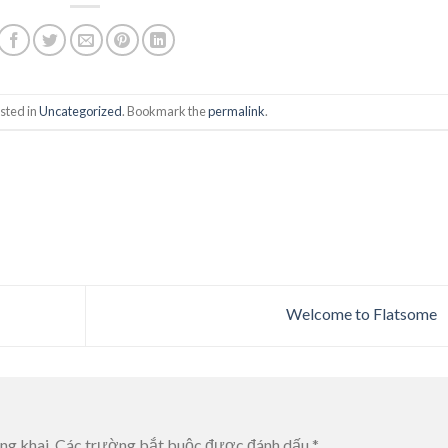
sted in
Uncategorized
. Bookmark the
permalink
.
Welcome to Flatsome
ng khai.
Các trường bắt buộc được đánh dấu
*