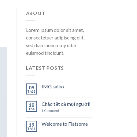
ABOUT
e
Über Uns
Kontakt & Impresseum
Lorem ipsum dolor sit amet,
consectetuer adipiscing elit,
sed diam nonummy nibh
euismod tincidunt.
LATEST POSTS
IMG saiko
09
Th11
Chào tất cả mọi người!
18
Th4
1
Comment
Welcome to Flatsome
19
Th11