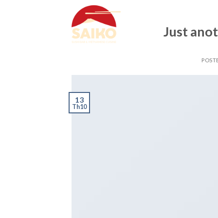
Skip
to
Just anot
content
POST
13
Th10