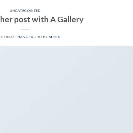
UNCATEGORIZED
Startseite
Menükart
her post with A Gallery
ED ON
13 THÁNG 10, 2015
BY
ADMIN