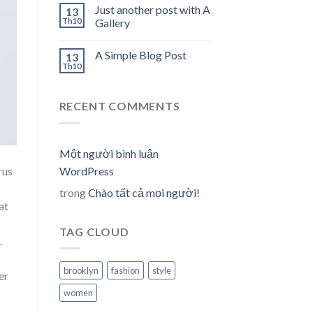
Just another post with A
13
Th10
Gallery
A Simple Blog Post
13
Th10
RECENT COMMENTS
Một người bình luận
WordPress
rus
trong
Chào tất cả mọi người!
at
TAG CLOUD
.
brooklyn
fashion
style
er
women