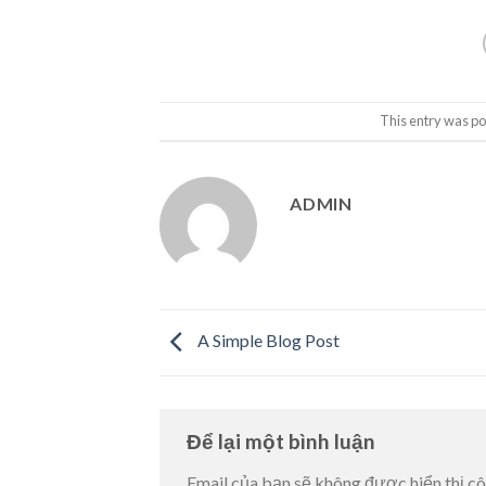
This entry was po
ADMIN
A Simple Blog Post
Để lại một bình luận
Email của bạn sẽ không được hiển thị cô