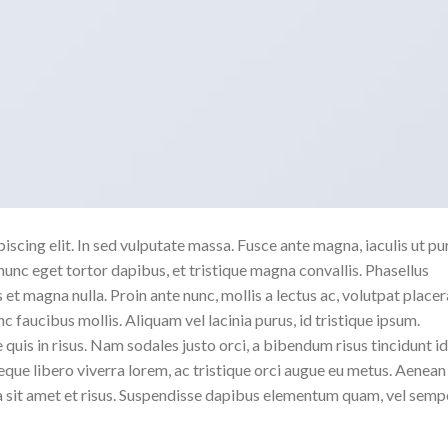
scing elit. In sed vulputate massa. Fusce ante magna, iaculis ut pu
nunc eget tortor dapibus, et tristique magna convallis. Phasellus
 et magna nulla. Proin ante nunc, mollis a lectus ac, volutpat placer
 faucibus mollis. Aliquam vel lacinia purus, id tristique ipsum.
quis in risus. Nam sodales justo orci, a bibendum risus tincidunt id
eque libero viverra lorem, ac tristique orci augue eu metus. Aenean
da sit amet et risus. Suspendisse dapibus elementum quam, vel semp