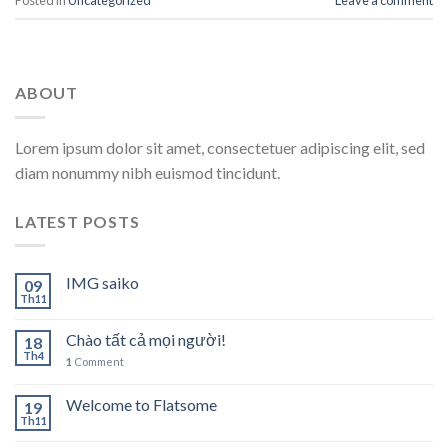
Posted in
Uncategorized
Leave a comment
ABOUT
Lorem ipsum dolor sit amet, consectetuer adipiscing elit, sed
diam nonummy nibh euismod tincidunt.
LATEST POSTS
IMG saiko
09
Th11
Chào tất cả mọi người!
18
Th4
1
Comment
Welcome to Flatsome
19
Th11