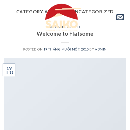
Skip
to
CATEGORY ARCHIVES:
UNCATEGORIZED
content
UNCATEGORIZED
Welcome to Flatsome
POSTED ON
19 THÁNG MƯỜI MỘT, 2015
BY
ADMIN
19
Th11