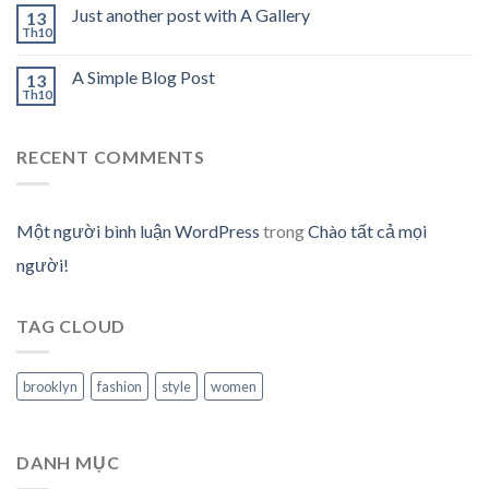
Just another post with A Gallery
13
Th10
A Simple Blog Post
13
Th10
RECENT COMMENTS
Một người bình luận WordPress
trong
Chào tất cả mọi
người!
TAG CLOUD
brooklyn
fashion
style
women
DANH MỤC