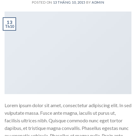
POSTED ON
13 THÁNG 10, 2015
BY
ADMIN
13
Th10
Lorem ipsum dolor sit amet, consectetur adipiscing elit. In sed
vulputate massa. Fusce ante magna, iaculis ut purus ut,
facilisis ultrices nibh. Quisque commodo nunc eget tortor
dapibus, et tristique magna convallis. Phasellus egestas nunc
eu venenatis vehicula. Phasellus et magna nulla. Proin ante