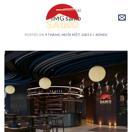
Skip
to
CHƯA PHÂN LOẠI
IMG saiko
content
POSTED ON
9 THÁNG MƯỜI MỘT, 2025
BY
ADMIN