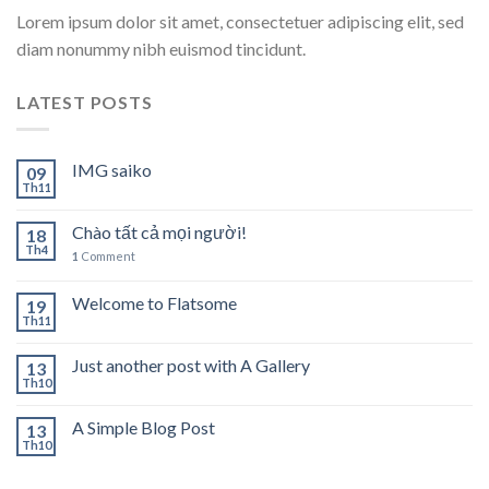
Lorem ipsum dolor sit amet, consectetuer adipiscing elit, sed
diam nonummy nibh euismod tincidunt.
LATEST POSTS
IMG saiko
09
Th11
Chào tất cả mọi người!
18
Th4
1
Comment
Welcome to Flatsome
19
Th11
Just another post with A Gallery
13
Th10
A Simple Blog Post
13
Th10