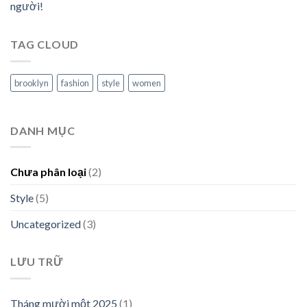
người!
TAG CLOUD
brooklyn
fashion
style
women
DANH MỤC
Chưa phân loại
(2)
Style
(5)
Uncategorized
(3)
LƯU TRỮ
Tháng mười một 2025
(1)