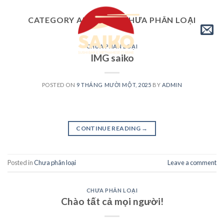
Skip
to
CATEGORY ARCHIVES:
CHƯA PHÂN LOẠI
content
CHƯA PHÂN LOẠI
IMG saiko
POSTED ON
9 THÁNG MƯỜI MỘT, 2025
BY
ADMIN
CONTINUE READING
→
Posted in
Chưa phân loại
Leave a comment
CHƯA PHÂN LOẠI
Chào tất cả mọi người!