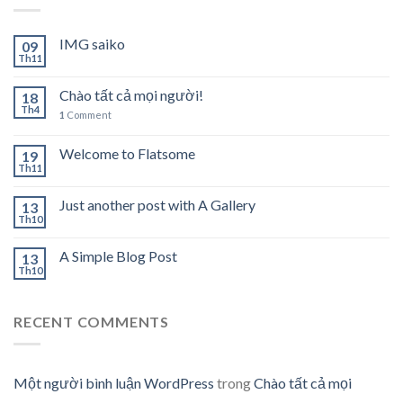
IMG saiko
09
Th11
Chào tất cả mọi người!
18
Th4
1
Comment
Welcome to Flatsome
19
Th11
Just another post with A Gallery
13
Th10
A Simple Blog Post
13
Th10
RECENT COMMENTS
Một người bình luận WordPress
trong
Chào tất cả mọi