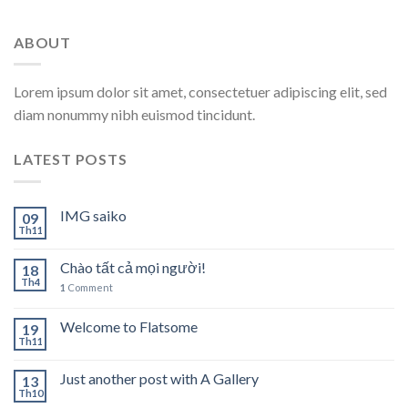
ABOUT
Lorem ipsum dolor sit amet, consectetuer adipiscing elit, sed
diam nonummy nibh euismod tincidunt.
LATEST POSTS
IMG saiko
09
Th11
Chào tất cả mọi người!
18
Th4
1
Comment
Welcome to Flatsome
19
Th11
Just another post with A Gallery
13
Th10