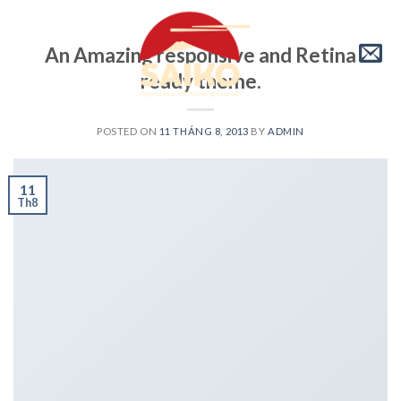
Skip
to
STYLE
An Amazing responsive and Retina
content
ready theme.
POSTED ON
11 THÁNG 8, 2013
BY
ADMIN
11
Th8