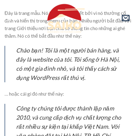
Skip
to
Đây là trang mẫu. Nó khác với bài viết bởi vì nó thường cố
content
định và hiển thị trong menu của bạn. Nhiều người bắt đầu với
trang Giới thiệu nơi bạn chia sẻ thông tin cho những ai ghé
thăm. Nó có thể bắt đầu như thế này:
Chào bạn! Tôi là một người bán hàng, và
đây là website của tôi. Tôi sống ở Hà Nội,
có một gia đình nhỏ, và tôi thấy cách sử
dụng WordPress rất thú vị.
… hoặc cái gì đó như thế này:
Công ty chúng tôi được thành lập năm
2010, và cung cấp dịch vụ chất lượng cho
rất nhiều sự kiện tại khắp Việt Nam. Với
văn phòng đặt tại Hà Nội, TP. Hồ Chí