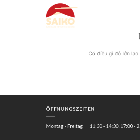
Skip
to
content
Có điều gì đó lớn la
ÖFFNUNGSZEITEN
Montag - Freitag
11:30 - 14:30, 17:00 - 