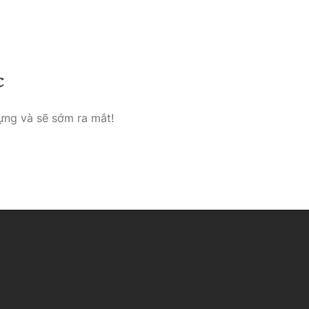
e
Über Uns
Kontakt & Impresseum
c
ựng và sẽ sớm ra mắt!