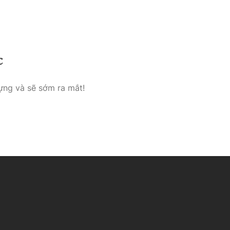
e
Über Uns
Kontakt & Impresseum
c
ựng và sẽ sớm ra mắt!