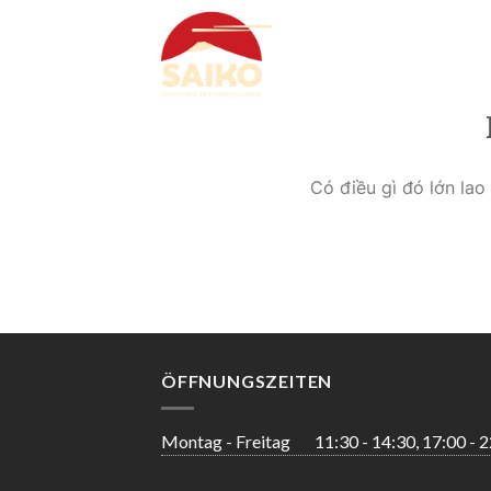
Skip
to
content
Có điều gì đó lớn la
ÖFFNUNGSZEITEN
Montag - Freitag
11:30 - 14:30, 17:00 - 