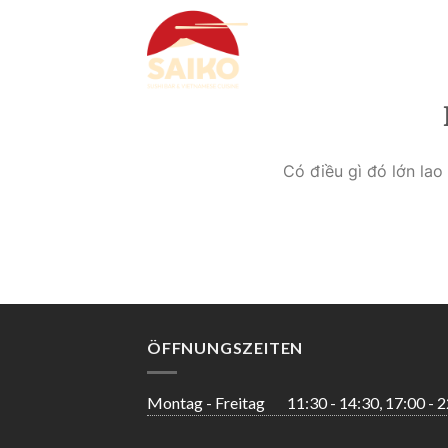
Skip
to
content
Có điều gì đó lớn la
ÖFFNUNGSZEITEN
Montag - Freitag
11:30 - 14:30, 17:00 - 