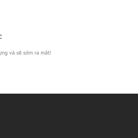
e
Über Uns
Kontakt & Impresseum
c
ựng và sẽ sớm ra mắt!